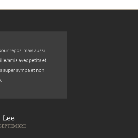
 pour repos, mais aussi
Bonjour le domaine, j
le/amis avec petits et
garçon de mon frèr
ôtes super sympa et non
jolie site en pleine n
.
très accueillant. 
comme ça et vous f
 Lee
 SEPTEMBRE