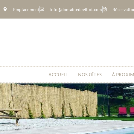
Emplacement
info@domainedevillot.com
Réservatio
ACCUEIL
NOS GÎTES
À PROXIM