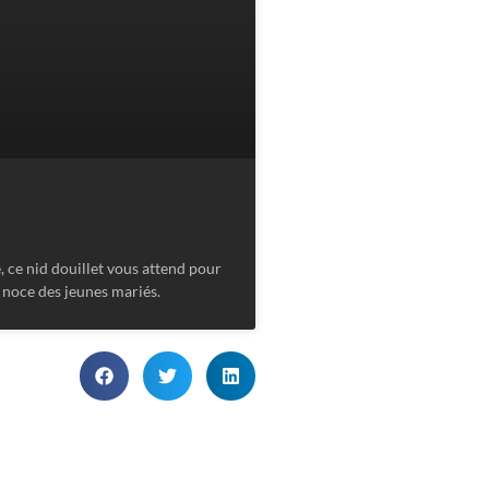
 ce nid douillet vous attend pour
 noce des jeunes mariés.