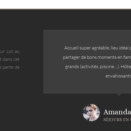
Accueil super agréable, lieu idéal
sur Lot au
partager de bons moments en famil
t dans cet
grands (activités, piscine....). H
à perte de
envahissants
Amanda
SÉJOURS EN