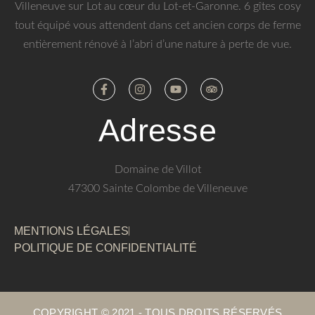
Villeneuve sur Lot au cœur du Lot-et-Garonne. 6 gîtes cosy
tout équipé vous attendent dans cet ancien corps de ferme
entièrement rénové à l’abri d’une nature à perte de vue.
Adresse
Domaine de Villot
47300 Sainte Colombe de Villeneuve
MENTIONS LÉGALES
POLITIQUE DE CONFIDENTIALITÉ
COPYRIGHT © 2021 - TOUS DROITS RÉSERVÉS