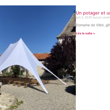
Un potager et u
juin 2, 2025
Aucun comm
Domaine de Villot, gî
Lire la suite »