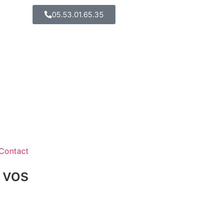
05.53.01.65.35
Contact
 vos