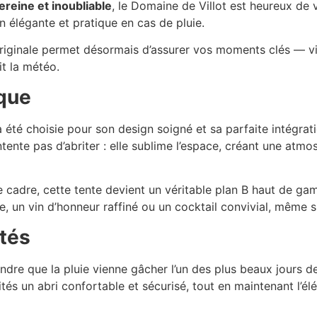
ereine et inoubliable
, le Domaine de Villot est heureux de 
 élégante et pratique en cas de pluie.
 originale permet désormais d’assurer vos moments clés — v
it la météo.
ique
e a été choisie pour son design soigné et sa parfaite intégr
ontente pas d’abriter : elle sublime l’espace, créant une atm
le cadre, cette tente devient un véritable plan B haut de 
un vin d’honneur raffiné ou un cocktail convivial, même si 
ités
indre que la pluie vienne gâcher l’un des plus beaux jours d
ités un abri confortable et sécurisé, tout en maintenant l’é