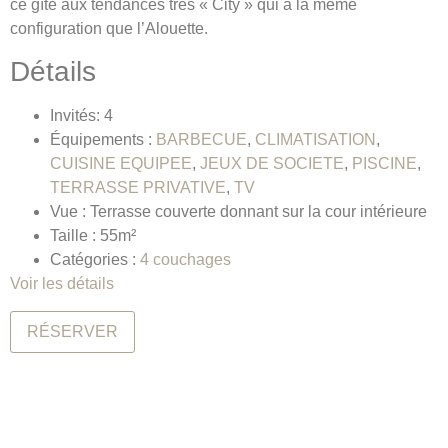
ce gîte aux tendances très « City » qui a la même
configuration que l’Alouette.
Détails
Invités:
4
Équipements :
BARBECUE
,
CLIMATISATION
,
CUISINE EQUIPEE
,
JEUX DE SOCIETE
,
PISCINE
,
TERRASSE PRIVATIVE
,
TV
Vue :
Terrasse couverte donnant sur la cour intérieure
Taille :
55m²
Catégories :
4 couchages
Voir les détails
RÉSERVER